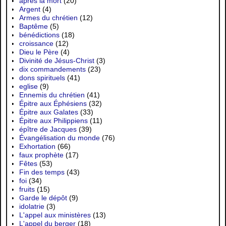
après la mort
(20)
Argent
(4)
Armes du chrétien
(12)
Baptême
(5)
bénédictions
(18)
croissance
(12)
Dieu le Père
(4)
Divinité de Jésus-Christ
(3)
dix commandements
(23)
dons spirituels
(41)
eglise
(9)
Ennemis du chrétien
(41)
Épitre aux Éphésiens
(32)
Épitre aux Galates
(33)
Épitre aux Philippiens
(11)
épître de Jacques
(39)
Évangélisation du monde
(76)
Exhortation
(66)
faux prophète
(17)
Fêtes
(53)
Fin des temps
(43)
foi
(34)
fruits
(15)
Garde le dépôt
(9)
idolatrie
(3)
L'appel aux ministères
(13)
L'appel du berger
(18)