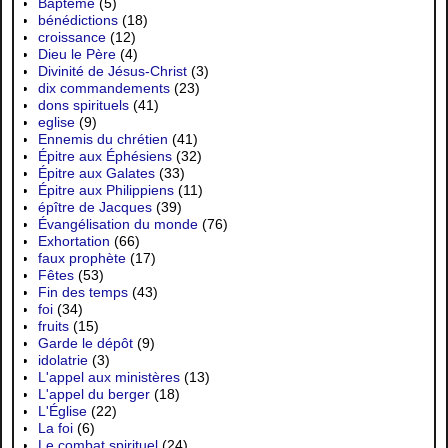
Baptême
(5)
bénédictions
(18)
croissance
(12)
Dieu le Père
(4)
Divinité de Jésus-Christ
(3)
dix commandements
(23)
dons spirituels
(41)
eglise
(9)
Ennemis du chrétien
(41)
Épitre aux Éphésiens
(32)
Épitre aux Galates
(33)
Épitre aux Philippiens
(11)
épître de Jacques
(39)
Évangélisation du monde
(76)
Exhortation
(66)
faux prophète
(17)
Fêtes
(53)
Fin des temps
(43)
foi
(34)
fruits
(15)
Garde le dépôt
(9)
idolatrie
(3)
L'appel aux ministères
(13)
L'appel du berger
(18)
L'Église
(22)
La foi
(6)
Le combat spirituel
(24)