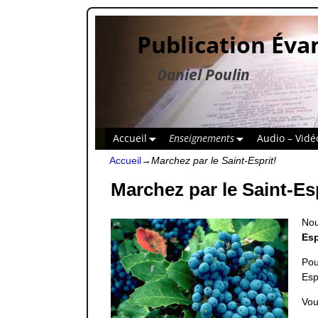
Publication Éva
Daniel Poulin
Accueil
Enseignements
Audio – Vidé
Accueil
→
Marchez par le Saint-Esprit!
Marchez par le Saint-Esp
Nou
Esp
Pou
Esp
Vou