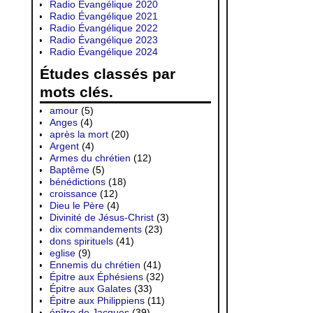
Radio Évangélique 2020
Radio Évangélique 2021
Radio Évangélique 2022
Radio Évangélique 2023
Radio Évangélique 2024
Études classés par
mots clés.
amour
(5)
Anges
(4)
après la mort
(20)
Argent
(4)
Armes du chrétien
(12)
Baptême
(5)
bénédictions
(18)
croissance
(12)
Dieu le Père
(4)
Divinité de Jésus-Christ
(3)
dix commandements
(23)
dons spirituels
(41)
eglise
(9)
Ennemis du chrétien
(41)
Épitre aux Éphésiens
(32)
Épitre aux Galates
(33)
Épitre aux Philippiens
(11)
épître de Jacques
(39)