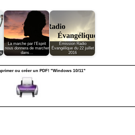
La marche par l’Esprit
Émission Radio
nous donnera de marcher
Évangélique du 22 juillet
es
dans…
2016
mprimer ou créer un PDF! "Windows 10/11"