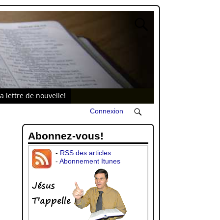
a lettre de nouvelle!
Connexion
Abonnez-vous!
-
RSS des articles
-
Abonnement Itunes
-