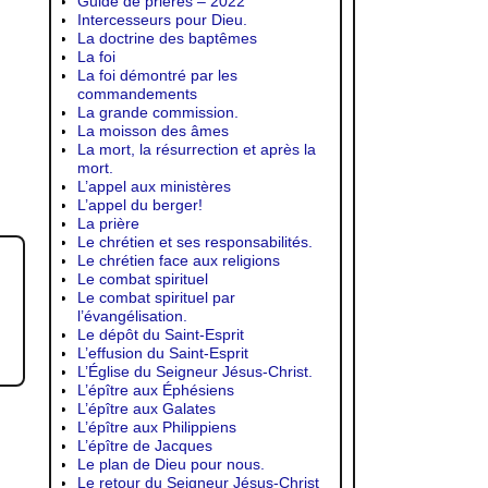
Guide de prières – 2022
Intercesseurs pour Dieu.
La doctrine des baptêmes
La foi
La foi démontré par les
commandements
La grande commission.
La moisson des âmes
La mort, la résurrection et après la
mort.
L’appel aux ministères
L’appel du berger!
La prière
Le chrétien et ses responsabilités.
Le chrétien face aux religions
Le combat spirituel
Le combat spirituel par
l’évangélisation.
Le dépôt du Saint-Esprit
L’effusion du Saint-Esprit
L’Église du Seigneur Jésus-Christ.
L’épître aux Éphésiens
L’épître aux Galates
L’épître aux Philippiens
L’épître de Jacques
Le plan de Dieu pour nous.
Le retour du Seigneur Jésus-Christ