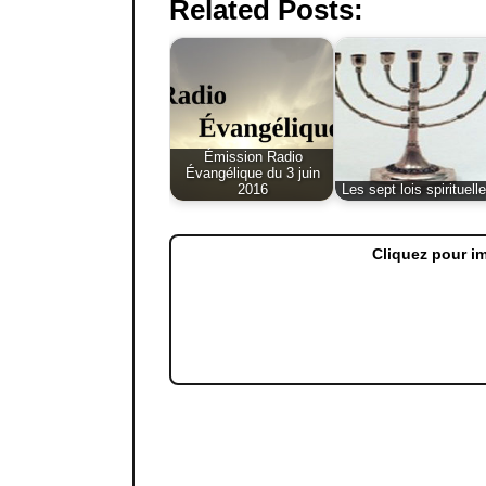
Related Posts:
Émission Radio
Évangélique du 3 juin
2016
Les sept lois spirituell
Cliquez pour i