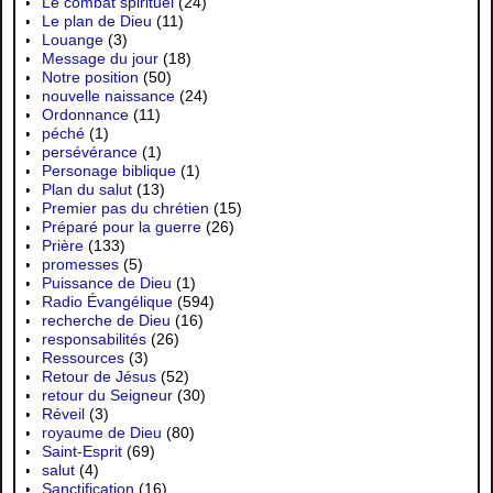
Le combat spirituel
(24)
Le plan de Dieu
(11)
Louange
(3)
Message du jour
(18)
Notre position
(50)
nouvelle naissance
(24)
Ordonnance
(11)
péché
(1)
persévérance
(1)
Personage biblique
(1)
Plan du salut
(13)
Premier pas du chrétien
(15)
Préparé pour la guerre
(26)
Prière
(133)
promesses
(5)
Puissance de Dieu
(1)
Radio Évangélique
(594)
recherche de Dieu
(16)
responsabilités
(26)
Ressources
(3)
Retour de Jésus
(52)
retour du Seigneur
(30)
Réveil
(3)
royaume de Dieu
(80)
Saint-Esprit
(69)
salut
(4)
Sanctification
(16)