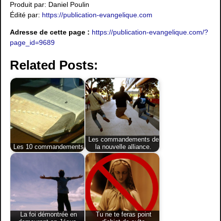
Produit par: Daniel Poulin
Édité par:
https://publication-evangelique.com
Adresse de cette page :
https://publication-evangelique.com/?
page_id=9689
Related Posts:
Les commandements de
Les 10 commandements
la nouvelle alliance.
La foi démontrée en
Tu ne te feras point