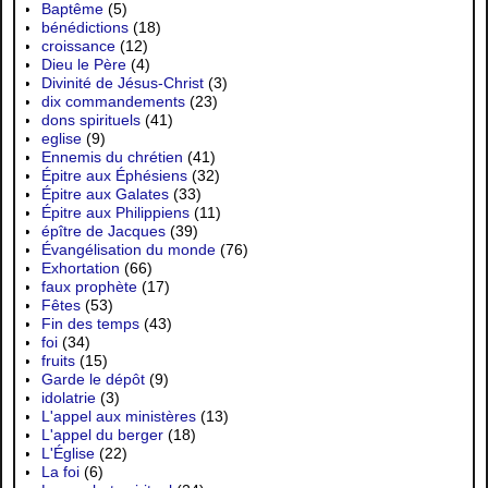
Baptême
(5)
bénédictions
(18)
croissance
(12)
Dieu le Père
(4)
Divinité de Jésus-Christ
(3)
dix commandements
(23)
dons spirituels
(41)
eglise
(9)
Ennemis du chrétien
(41)
Épitre aux Éphésiens
(32)
Épitre aux Galates
(33)
Épitre aux Philippiens
(11)
épître de Jacques
(39)
Évangélisation du monde
(76)
Exhortation
(66)
faux prophète
(17)
Fêtes
(53)
Fin des temps
(43)
foi
(34)
fruits
(15)
Garde le dépôt
(9)
idolatrie
(3)
L'appel aux ministères
(13)
L'appel du berger
(18)
L'Église
(22)
La foi
(6)