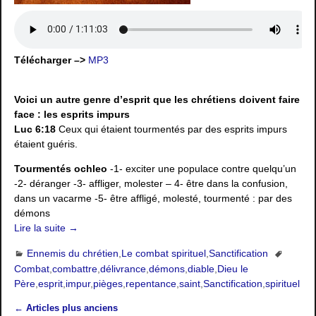
Télécharger –>
MP3
Voici un autre genre d’esprit que les chrétiens doivent faire
face : les esprits impurs
Luc 6:18
Ceux qui étaient tourmentés par des esprits impurs
étaient guéris.
Tourmentés ochleo
-1- exciter une populace contre quelqu’un
-2- déranger -3- affliger, molester – 4- être dans la confusion,
dans un vacarme -5- être affligé, molesté, tourmenté : par des
démons
Lire la suite →
Ennemis du chrétien
,
Le combat spirituel
,
Sanctification
Combat
,
combattre
,
délivrance
,
démons
,
diable
,
Dieu le
Père
,
esprit
,
impur
,
pièges
,
repentance
,
saint
,
Sanctification
,
spirituel
←
Articles plus anciens