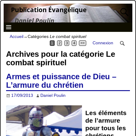
Publication Évangélique
Daniel Poulin
Accueil
→Catégories
Le combat spirituel
Connexion
1
2
3
4
>>
Archives pour la catégorie
Le
combat spirituel
Armes et puissance de Dieu –
L’armure du chrétien
17/09/2013
Daniel Poulin
Les éléments
de l’armure
pour tous les
chrétiens