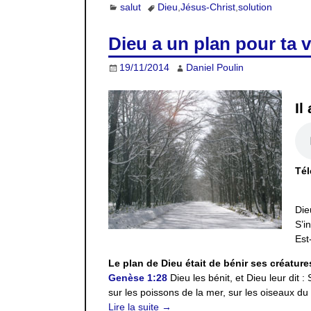
salut
Dieu
,
Jésus-Christ
,
solution
Dieu a un plan pour ta v
19/11/2014
Daniel Poulin
Il
Tél
Die
S’i
Est
Le plan de Dieu était de bénir ses créature
Genèse 1:28
Dieu les bénit, et Dieu leur dit :
sur les poissons de la mer, sur les oiseaux du c
Lire la suite →