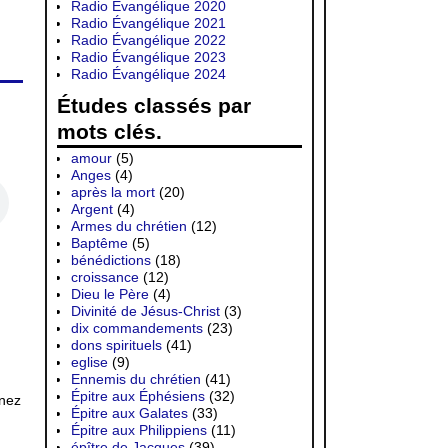
Radio Évangélique 2020
Radio Évangélique 2021
Radio Évangélique 2022
Radio Évangélique 2023
Radio Évangélique 2024
Études classés par
mots clés.
amour
(5)
Anges
(4)
après la mort
(20)
Argent
(4)
Armes du chrétien
(12)
Baptême
(5)
bénédictions
(18)
croissance
(12)
Dieu le Père
(4)
Divinité de Jésus-Christ
(3)
dix commandements
(23)
dons spirituels
(41)
eglise
(9)
Ennemis du chrétien
(41)
Épitre aux Éphésiens
(32)
inez
Épitre aux Galates
(33)
Épitre aux Philippiens
(11)
épître de Jacques
(39)