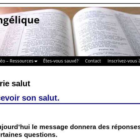
ngélique
déo – Ressources
Êtes-vous sauvé?
Contact
Inscrivez-vous à
rie
salut
voir son salut.
jourd’hui le message donnera des réponses
rtaines questions.