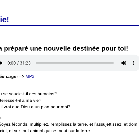
ie!
 a préparé une nouvelle destinée pour toi!
écharger –>
MP3
u se soucie-t-il des humains?
ntéresse-t-il à ma vie?
-il vrai que Dieu a un plan pour moi?
s
 Soyez féconds, multipliez, remplissez la terre, et l’assujettissez; et dom
iel, et sur tout animal qui se meut sur la terre.