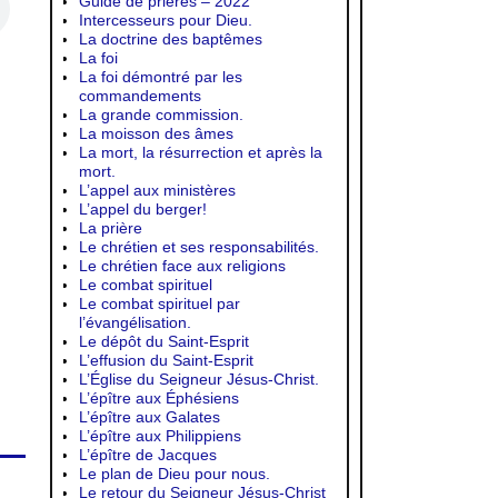
Guide de prières – 2022
Intercesseurs pour Dieu.
La doctrine des baptêmes
La foi
La foi démontré par les
commandements
La grande commission.
La moisson des âmes
La mort, la résurrection et après la
mort.
L’appel aux ministères
L’appel du berger!
La prière
Le chrétien et ses responsabilités.
Le chrétien face aux religions
Le combat spirituel
Le combat spirituel par
l’évangélisation.
Le dépôt du Saint-Esprit
L’effusion du Saint-Esprit
L’Église du Seigneur Jésus-Christ.
L’épître aux Éphésiens
L’épître aux Galates
L’épître aux Philippiens
L’épître de Jacques
Le plan de Dieu pour nous.
Le retour du Seigneur Jésus-Christ