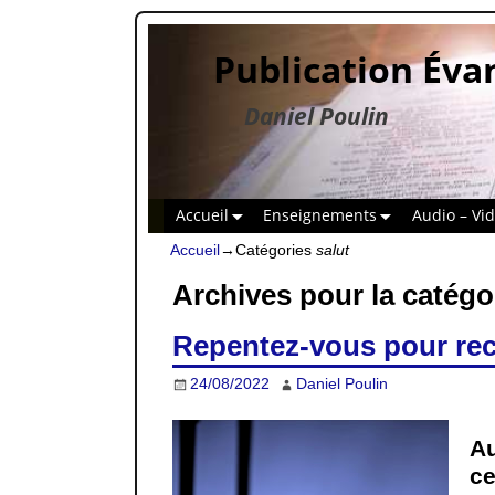
Publication Éva
Daniel Poulin
Accueil
Enseignements
Audio – Vi
Accueil
→Catégories
salut
Archives pour la catégo
Repentez-vous pour rece
24/08/2022
Daniel Poulin
Au
ce