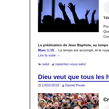
Tél
Pou
Que
Com
La prédication de Jean Baptiste, au temps 
Marc 1:15
… Le temps est accompli, et le roy
Lire la suite →
salut
repentez-vous
,
salut
Dieu veut que tous les 
13/02/2018
Daniel Poulin
Cr