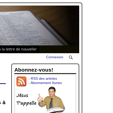
 la lettre de nouvelle!
Connexion
Abonnez-vous!
-
RSS des articles
-
Abonnement Itunes
 à