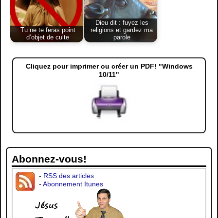
Dieu dit : fuyez les
Tu ne te feras point
religions et gardez ma
d’objet de culte
parole
Cliquez pour imprimer ou créer un PDF! "Windows
10/11"
Abonnez-vous!
-
RSS des articles
-
Abonnement Itunes