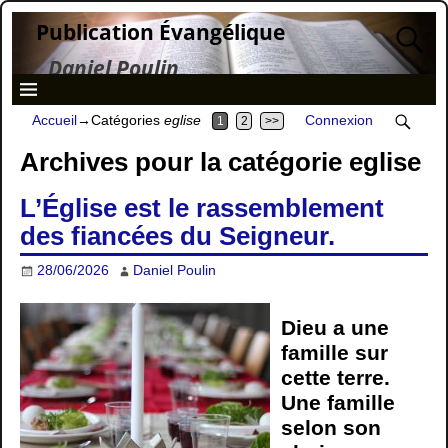
Publication Évangélique
Daniel Poulin
Accueil
→Catégories
eglise
Connexion
1
2
>>
Archives pour la catégorie
eglise
L’Église est le rassemblement
des fiancées du Seigneur.
28/06/2026
Daniel Poulin
Dieu a une
famille sur
cette terre.
Une famille
selon son