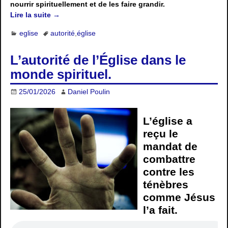
nourrir spirituellement et de les faire grandir.
Lire la suite →
eglise
autorité
,
église
L’autorité de l’Église dans le
monde spirituel.
25/01/2026
Daniel Poulin
L’église a
reçu le
mandat de
combattre
contre les
ténèbres
comme Jésus
l’a fait.