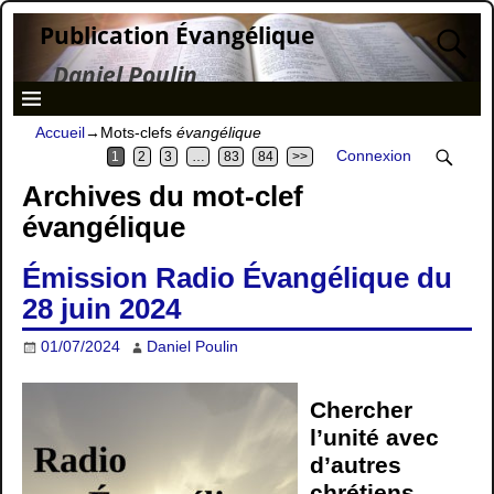
Publication Évangélique
Daniel Poulin
Accueil
→Mots-clefs
évangélique
Connexion
1
2
3
…
83
84
>>
Archives du mot-clef
évangélique
Émission Radio Évangélique du
28 juin 2024
01/07/2024
Daniel Poulin
Chercher
l’unité avec
d’autres
chrétiens