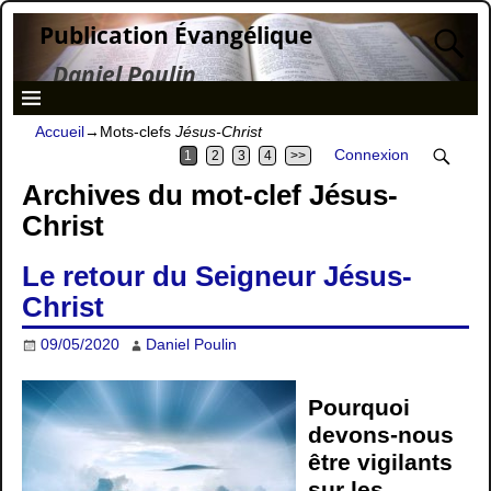
Publication Évangélique
Daniel Poulin
Accueil
→Mots-clefs
Jésus-Christ
Connexion
1
2
3
4
>>
Archives du mot-clef
Jésus-
Christ
Le retour du Seigneur Jésus-
Christ
09/05/2020
Daniel Poulin
Pourquoi
devons-nous
être vigilants
sur les