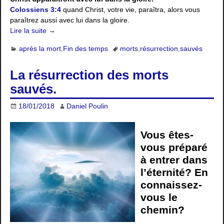
Colossiens 3:4
quand Christ, votre vie, paraîtra, alors vous
paraîtrez aussi avec lui dans la gloire.
Lire la suite →
après la mort
,
Fin des temps
morts
,
résurrection
,
sauvés
La résurrection des morts
sauvés.
18/01/2018
Daniel Poulin
Vous êtes-
vous préparé
à entrer dans
l’éternité? En
connaissez-
vous le
chemin?