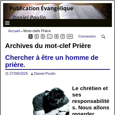
Publication Évangélique
Daniel Poulin
Accueil
→Mots-clefs
Prière
Connexion
1
2
3
…
6
7
>>
Archives du mot-clef
Prière
Chercher à être un homme de
prière.
27/08/2025
Daniel Poulin
Le chrétien et
ses
responsabilité
s. Nous allons
regarder