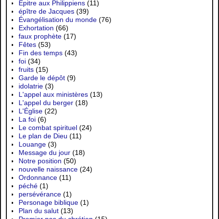
Épitre aux Philippiens
(11)
épître de Jacques
(39)
Évangélisation du monde
(76)
Exhortation
(66)
faux prophète
(17)
Fêtes
(53)
Fin des temps
(43)
foi
(34)
fruits
(15)
Garde le dépôt
(9)
idolatrie
(3)
L'appel aux ministères
(13)
L'appel du berger
(18)
L'Église
(22)
La foi
(6)
Le combat spirituel
(24)
Le plan de Dieu
(11)
Louange
(3)
Message du jour
(18)
Notre position
(50)
nouvelle naissance
(24)
Ordonnance
(11)
péché
(1)
persévérance
(1)
Personage biblique
(1)
Plan du salut
(13)
Premier pas du chrétien
(15)