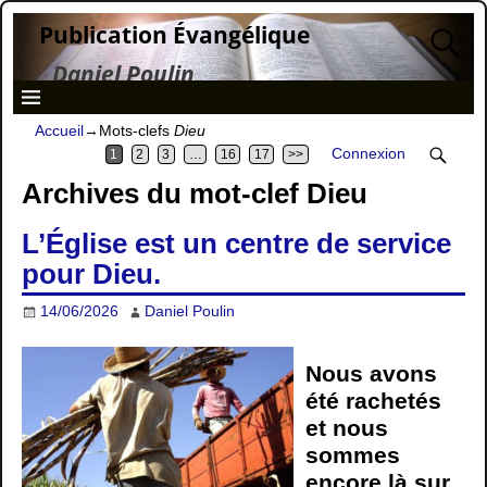
Publication Évangélique
Daniel Poulin
Accueil
→Mots-clefs
Dieu
Connexion
1
2
3
…
16
17
>>
Archives du mot-clef
Dieu
L’Église est un centre de service
pour Dieu.
14/06/2026
Daniel Poulin
Nous avons
été rachetés
et nous
sommes
encore là sur