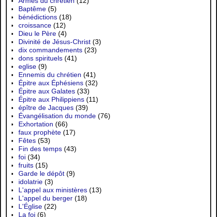
Armes du chrétien
(12)
Baptême
(5)
bénédictions
(18)
croissance
(12)
Dieu le Père
(4)
Divinité de Jésus-Christ
(3)
dix commandements
(23)
dons spirituels
(41)
eglise
(9)
Ennemis du chrétien
(41)
Épitre aux Éphésiens
(32)
Épitre aux Galates
(33)
Épitre aux Philippiens
(11)
épître de Jacques
(39)
Évangélisation du monde
(76)
Exhortation
(66)
faux prophète
(17)
Fêtes
(53)
Fin des temps
(43)
foi
(34)
fruits
(15)
Garde le dépôt
(9)
idolatrie
(3)
L'appel aux ministères
(13)
L'appel du berger
(18)
L'Église
(22)
La foi
(6)