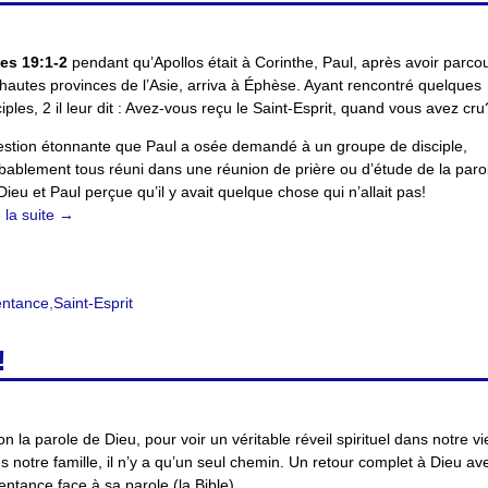
es 19:1-2
pendant qu’Apollos était à Corinthe, Paul, après avoir parco
 hautes provinces de l’Asie, arriva à Éphèse. Ayant rencontré quelques
ciples, 2 il leur dit : Avez-vous reçu le Saint-Esprit, quand vous avez cru
stion étonnante que Paul a osée demandé à un groupe de disciple,
bablement tous réuni dans une réunion de prière ou d’étude de la paro
Dieu et Paul perçue qu’il y avait quelque chose qui n’allait pas!
e la suite →
entance
,
Saint-Esprit
!
on la parole de Dieu, pour voir un véritable réveil spirituel dans notre vi
s notre famille, il n’y a qu’un seul chemin. Un retour complet à Dieu av
entance face à sa parole (la Bible).