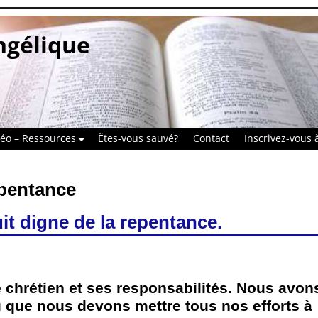
ngélique
déo – Ressources
Êtes-vous sauvé?
Contact
Inscrivez-vous à
pentance
it digne de la repentance.
 chrétien et ses responsabilités. Nous avon
 que nous devons mettre tous nos efforts à