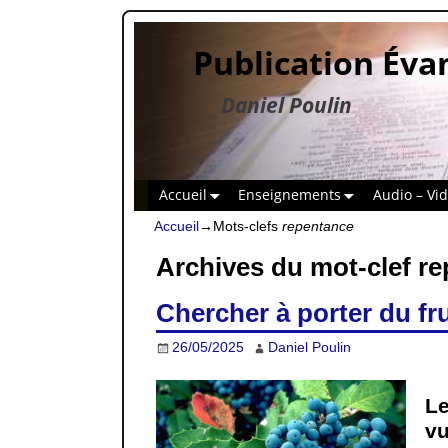
Publication Éva
Daniel Poulin
Accueil
Enseignements
Audio – Vi
Accueil
→Mots-clefs
repentance
Archives du mot-clef
re
Chercher à porter du fru
26/05/2025
Daniel Poulin
Le
vu