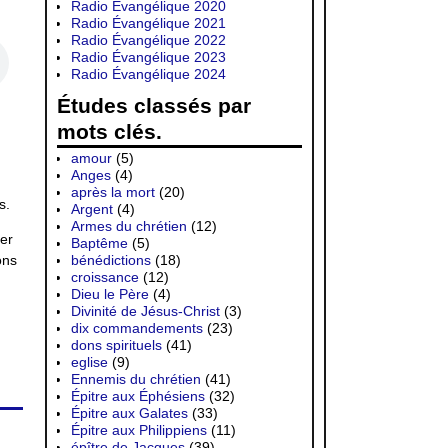
Radio Évangélique 2020
Radio Évangélique 2021
Radio Évangélique 2022
Radio Évangélique 2023
Radio Évangélique 2024
Études classés par
mots clés.
amour
(5)
Anges
(4)
après la mort
(20)
s.
Argent
(4)
Armes du chrétien
(12)
er
Baptême
(5)
ons
bénédictions
(18)
croissance
(12)
Dieu le Père
(4)
Divinité de Jésus-Christ
(3)
dix commandements
(23)
dons spirituels
(41)
eglise
(9)
Ennemis du chrétien
(41)
Épitre aux Éphésiens
(32)
Épitre aux Galates
(33)
Épitre aux Philippiens
(11)
épître de Jacques
(39)