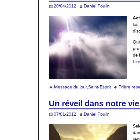
20/04/2012
Daniel Poulin
Act
les
dis
Que
pro
de 
Lir
Message du jour
,
Saint-Esprit
Prière
,
rep
Un réveil dans notre vie
07/01/2012
Daniel Poulin
Sel
dan
rep