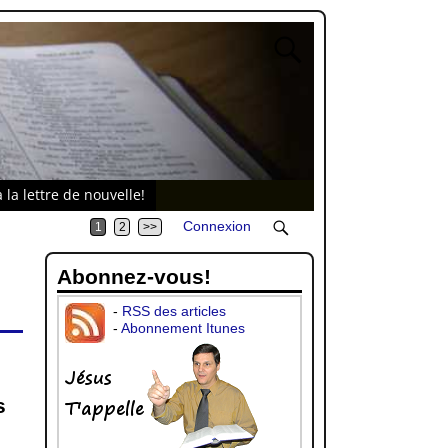
 la lettre de nouvelle!
Connexion
1
2
>>
Abonnez-vous!
-
RSS des articles
-
Abonnement Itunes
s