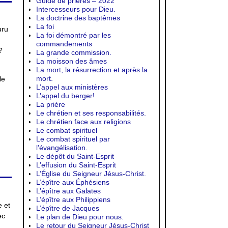
Guide de prières – 2022
Intercesseurs pour Dieu.
La doctrine des baptêmes
La foi
uru
La foi démontré par les
commandements
?
La grande commission.
La moisson des âmes
La mort, la résurrection et après la
mort.
le
L’appel aux ministères
L’appel du berger!
La prière
Le chrétien et ses responsabilités.
Le chrétien face aux religions
Le combat spirituel
Le combat spirituel par
l’évangélisation.
Le dépôt du Saint-Esprit
L’effusion du Saint-Esprit
L’Église du Seigneur Jésus-Christ.
L’épître aux Éphésiens
L’épître aux Galates
L’épître aux Philippiens
e et
L’épître de Jacques
ec
Le plan de Dieu pour nous.
Le retour du Seigneur Jésus-Christ