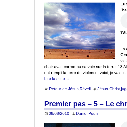
Luc
l’h
Tél
La 
Gen
vio
chair avait corrompu sa voie sur la terre. 13 Al
ont rempli la terre de violence; voici, je vais le
Lire la suite →
Retour de Jésus
,
Réveil
Jésus-Christ
,
ju
Premier pas – 5 – Le chr
08/08/2010
Daniel Poulin