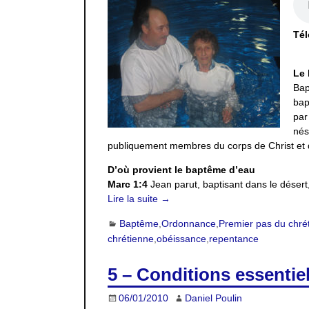
Tél
Le 
Bap
bap
par
nés
publiquement membres du corps de Christ et d
D’où provient le baptême d’eau
Marc 1:4
Jean parut, baptisant dans le désert
Lire la suite →
Baptême
,
Ordonnance
,
Premier pas du chré
chrétienne
,
obéissance
,
repentance
5 – Conditions essentiel
06/01/2010
Daniel Poulin