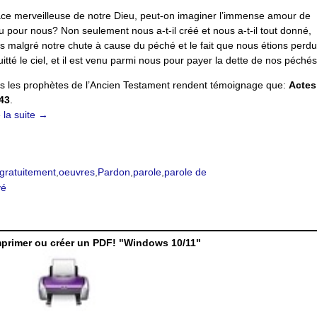
ce merveilleuse de notre Dieu, peut-on imaginer l’immense amour de
u pour nous? Non seulement nous a-t-il créé et nous a-t-il tout donné,
s malgré notre chute à cause du péché et le fait que nous étions perdus
uitté le ciel, et il est venu parmi nous pour payer la dette de nos péchés
s les prophètes de l’Ancien Testament rendent témoignage que:
Actes
43
.
e la suite →
gratuitement
,
oeuvres
,
Pardon
,
parole
,
parole de
vé
mprimer ou créer un PDF! "Windows 10/11"