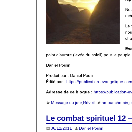
Nou
méd
Le 
nou
cha
Esa
point d’aurore (levée du soleil) pour le peuple.
Daniel Poulin
Produit par : Daniel Poulin
Édité par :
https://publication-evangelique.co
Adresse de ce blogue :
https://publication
Message du jour
,
Réveil
amour
,
chemin
,
p
Le combat spirituel 12 
06/12/2011
Daniel Poulin