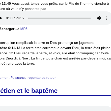
 12:40
Vous aussi, tenez-vous prêts, car le Fils de l’homme viendra à
eure où vous n’y penserez pas.
écharger –>
MP3
corruption remplissait la terre et Dieu prononça un jugement
èse 6:11-13
La terre était corrompue devant Dieu, la terre était pleine
lence. 12 Dieu regarda la terre, et voici, elle était corrompue; car toute
ors Dieu dit à Noé : La fin de toute chair est arrêtée par-devers moi; car
s détruire avec la terre.
gement
,
Puissance
,
repentance
,
retour
étien et le baptême