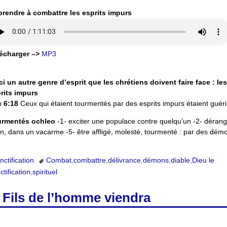
rendre à combattre les esprits impurs
écharger –>
MP3
ci un autre genre d’esprit que les chrétiens doivent faire face : les
rits impurs
 6:18
Ceux qui étaient tourmentés par des esprits impurs étaient guéri
rmentés ochleo
-1- exciter une populace contre quelqu’un -2- dérang
sion, dans un vacarme -5- être affligé, molesté, tourmenté : par des dém
nctification
Combat
,
combattre
,
délivrance
,
démons
,
diable
,
Dieu le
tification
,
spirituel
e Fils de l’homme viendra