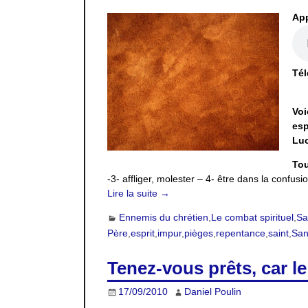
App
Tél
Voi
esp
Luc
Tou
-3- affliger, molester – 4- être dans la confu
Lire la suite →
Ennemis du chrétien
,
Le combat spirituel
,
Sa
Père
,
esprit
,
impur
,
pièges
,
repentance
,
saint
,
Sanc
Tenez-vous prêts, car l
17/09/2010
Daniel Poulin