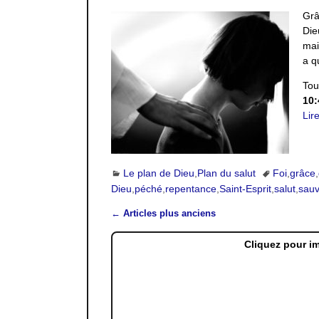
Grâ
Die
mai
a q
Tou
10:
Lir
Le plan de Dieu
,
Plan du salut
Foi
,
grâce
,
Dieu
,
péché
,
repentance
,
Saint-Esprit
,
salut
,
sau
←
Articles plus anciens
Navigation des articles
Cliquez pour i