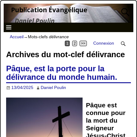
Publication Évangélique
Daniel Poulin
Accueil
→Mots-clefs
délivrance
Connexion
1
2
>>
Archives du mot-clef
délivrance
Pâque, est la porte pour la
délivrance du monde humain.
13/04/2025
Daniel Poulin
Pâque est
connue pour
la mort du
Seigneur
Jésus-Christ