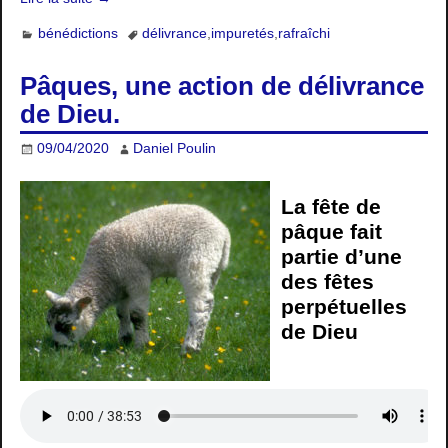
bénédictions
délivrance
,
impuretés
,
rafraîchi
Pâques, une action de délivrance
de Dieu.
09/04/2020
Daniel Poulin
La fête de
pâque fait
partie d’une
des fêtes
perpétuelles
de Dieu