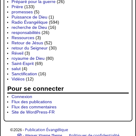
Préparé pour la guerre
(26)
Prière
(133)
promesses
(5)
Puissance de Dieu
(1)
Radio Évangélique
(594)
recherche de Dieu
(16)
responsabilités
(26)
Ressources
(3)
Retour de Jésus
(52)
retour du Seigneur
(30)
Réveil
(3)
royaume de Dieu
(80)
Saint-Esprit
(69)
salut
(4)
Sanctification
(16)
Vidéos
(12)
Pour se connecter
Connexion
Flux des publications
Flux des commentaires
Site de WordPress-FR
©2026 -
Publication Évangélique
-
Weaver Xtreme Theme
Politiques de confidentialité.