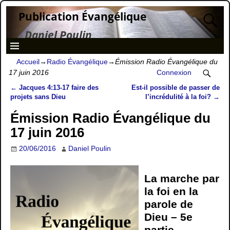
Publication Évangélique
Daniel Poulin
Accueil
→
Radio Évangélique
→
Émission Radio Évangélique du
17 juin 2016
Connexion
←
Jacques 4:13-17 faire des
Est-il possible de passer de
Navigation des articles
projets sans Dieu
l’incrédulité à la foi?
→
Émission Radio Évangélique du
17 juin 2016
20/06/2016
Daniel Poulin
La marche par
la foi en la
parole de
Dieu – 5e
partie