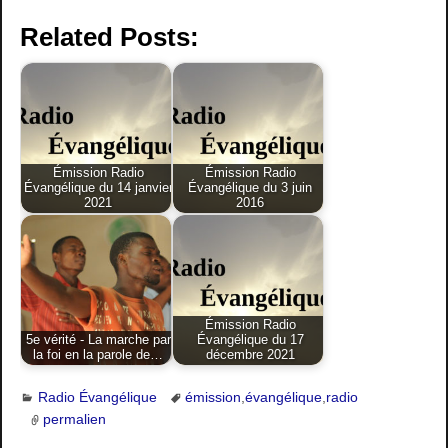
Related Posts:
Émission Radio
Émission Radio
Évangélique du 14 janvier
Évangélique du 3 juin
2021
2016
Émission Radio
5e vérité - La marche par
Évangélique du 17
la foi en la parole de…
décembre 2021
Radio Évangélique
émission
,
évangélique
,
radio
permalien