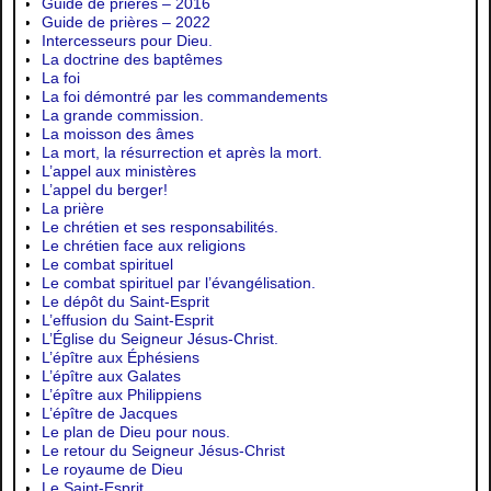
Guide de prières – 2016
Guide de prières – 2022
Intercesseurs pour Dieu.
La doctrine des baptêmes
La foi
La foi démontré par les commandements
La grande commission.
La moisson des âmes
La mort, la résurrection et après la mort.
L’appel aux ministères
L’appel du berger!
La prière
Le chrétien et ses responsabilités.
Le chrétien face aux religions
Le combat spirituel
Le combat spirituel par l’évangélisation.
Le dépôt du Saint-Esprit
L’effusion du Saint-Esprit
L’Église du Seigneur Jésus-Christ.
L’épître aux Éphésiens
L’épître aux Galates
L’épître aux Philippiens
L’épître de Jacques
Le plan de Dieu pour nous.
Le retour du Seigneur Jésus-Christ
Le royaume de Dieu
Le Saint-Esprit