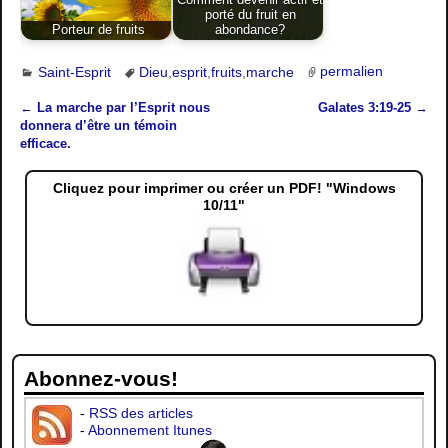
porté du fruit en
Porteur de fruits
abondance?
Saint-Esprit
Dieu
,
esprit
,
fruits
,
marche
permalien
←
La marche par l’Esprit nous
Galates 3:19-25
→
Navigation des articles
donnera d’être un témoin
efficace.
Cliquez pour imprimer ou créer un PDF! "Windows
10/11"
Abonnez-vous!
-
RSS des articles
-
Abonnement Itunes