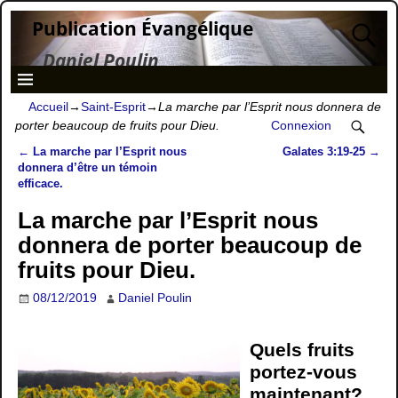
Publication Évangélique
Daniel Poulin
Accueil
→
Saint-Esprit
→
La marche par l’Esprit nous donnera de
porter beaucoup de fruits pour Dieu.
Connexion
←
La marche par l’Esprit nous
Galates 3:19-25
→
Navigation des articles
donnera d’être un témoin
efficace.
La marche par l’Esprit nous
donnera de porter beaucoup de
fruits pour Dieu.
08/12/2019
Daniel Poulin
Quels fruits
portez-vous
maintenant?