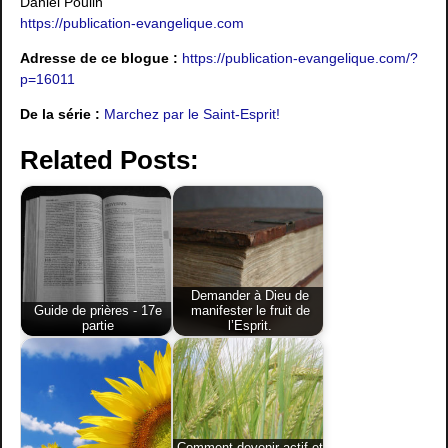
Daniel Poulin
https://publication-evangelique.com
Adresse de ce blogue :
https://publication-evangelique.com/?
p=16011
De la série :
Marchez par le Saint-Esprit!
Related Posts:
Demander à Dieu de
Guide de prières - 17e
manifester le fruit de
partie
l’Esprit.
Comment devenir actif et