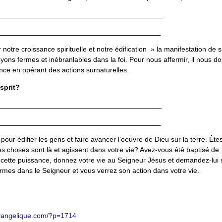
__________________________________________
_________________________________________
notre croissance spirituelle et notre édification » la manifestation de 
ons fermes et inébranlables dans la foi. Pour nous affermir, il nous d
ence en opérant des actions surnaturelles.
sprit?
__________________________________________
_________________________________________
our édifier les gens et faire avancer l’oeuvre de Dieu sur la terre. Ête
 choses sont là et agissent dans votre vie? Avez-vous été baptisé de
u cette puissance, donnez votre vie au Seigneur Jésus et demandez-lui
fermes dans le Seigneur et vous verrez son action dans votre vie.
m
-evangelique.com/?p=1714