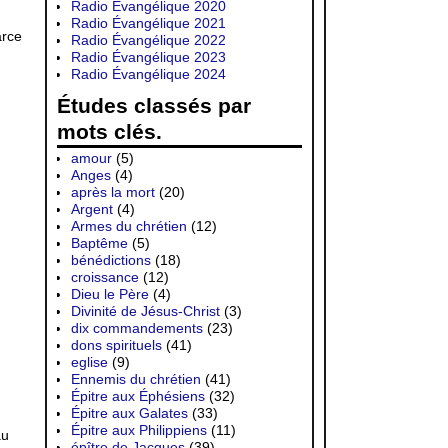
Radio Évangélique 2020
Radio Évangélique 2021
arce
Radio Évangélique 2022
Radio Évangélique 2023
Radio Évangélique 2024
Études classés par
mots clés.
amour
(5)
Anges
(4)
après la mort
(20)
Argent
(4)
Armes du chrétien
(12)
Baptême
(5)
bénédictions
(18)
croissance
(12)
Dieu le Père
(4)
Divinité de Jésus-Christ
(3)
dix commandements
(23)
dons spirituels
(41)
eglise
(9)
Ennemis du chrétien
(41)
Épitre aux Éphésiens
(32)
Épitre aux Galates
(33)
Épitre aux Philippiens
(11)
au
épître de Jacques
(39)