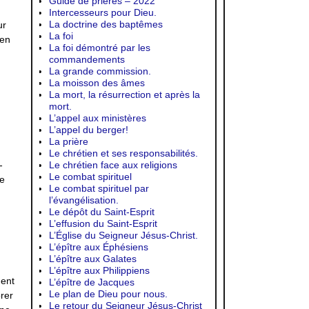
Guide de prières – 2022
Intercesseurs pour Dieu.
La doctrine des baptêmes
ur
La foi
 en
La foi démontré par les
commandements
La grande commission.
La moisson des âmes
La mort, la résurrection et après la
mort.
L’appel aux ministères
L’appel du berger!
La prière
Le chrétien et ses responsabilités.
Le chrétien face aux religions
-
Le combat spirituel
e
Le combat spirituel par
l’évangélisation.
Le dépôt du Saint-Esprit
L’effusion du Saint-Esprit
L’Église du Seigneur Jésus-Christ.
L’épître aux Éphésiens
L’épître aux Galates
L’épître aux Philippiens
ment
L’épître de Jacques
Le plan de Dieu pour nous.
orer
Le retour du Seigneur Jésus-Christ