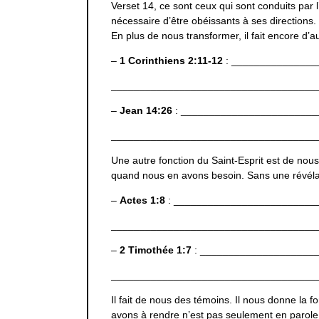
Verset 14, ce sont ceux qui sont conduits par l’
nécessaire d’être obéissants à ses directions.
En plus de nous transformer, il fait encore d’a
–
1 Corinthiens 2:11-12
: _______________
____________________________________
–
Jean 14:26
: ________________________
____________________________________
Une autre fonction du Saint-Esprit est de nous
quand nous en avons besoin. Sans une révélati
–
Actes 1:8
: _________________________
____________________________________
–
2 Timothée 1:7
: ____________________
____________________________________
Il fait de nous des témoins. Il nous donne l
avons à rendre n’est pas seulement en parole s