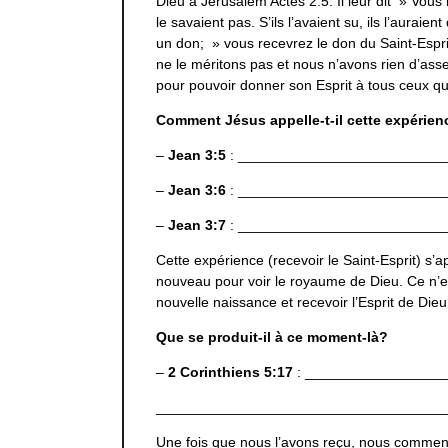
Dieu à Jérusalem Actes 2:5. Il leur dit » Vous
le savaient pas. S’ils l’avaient su, ils l’aurai
un don; » vous recevrez le don du Saint-Espr
ne le méritons pas et nous n’avons rien d’ass
pour pouvoir donner son Esprit à tous ceux qui
Comment Jésus appelle-t-il cette expérien
–
Jean 3:5
: __________________________
–
Jean 3:6
: __________________________
–
Jean 3:7
: __________________________
Cette expérience (recevoir le Saint-Esprit) s’a
nouveau pour voir le royaume de Dieu. Ce n’e
nouvelle naissance et recevoir l’Esprit de Dieu
Que se produit-il à ce moment-là?
–
2 Corinthiens 5:17
: _________________
____________________________________
Une fois que nous l’avons reçu, nous commenço