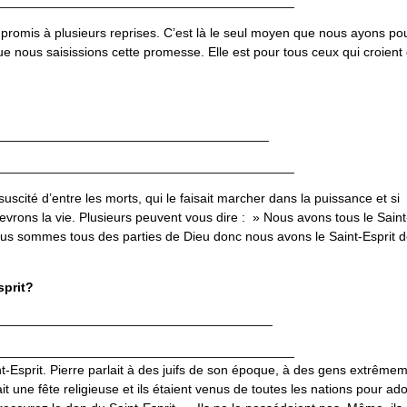
_________________________________________
 promis à plusieurs reprises. C’est là le seul moyen que nous ayons po
ue nous saisissions cette promesse. Elle est pour tous ceux qui croient
______________________________________
_________________________________________
ssuscité d’entre les morts, qui le faisait marcher dans la puissance et si
evrons la vie. Plusieurs peuvent vous dire : » Nous avons tous le Saint
ous sommes tous des parties de Dieu donc nous avons le Saint-Esprit d
sprit?
______________________________________
_________________________________________
-Esprit. Pierre parlait à des juifs de son époque, à des gens extrême
it une fête religieuse et ils étaient venus de toutes les nations pour ad