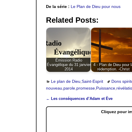
De la série :
Le Plan de Dieu pour nous
Related Posts:
Émission Radio
Évangélique du 31 janvier
4 - Plan de Dieu pour l
2014
rédemption. -Christ
Le plan de Dieu
,
Saint-Esprit
Dons spirit
nouveau
,
parole
,
promesse
,
Puissance
,
révélati
←
Les conséquences d’Adam et Ève
Navigation des articles
Cliquez pour i