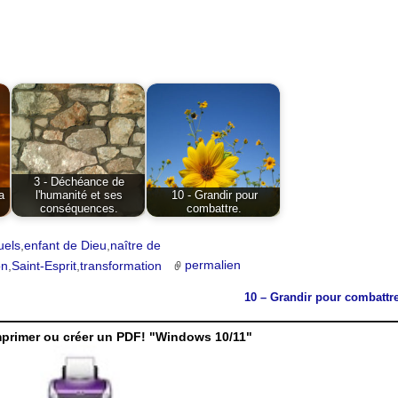
3 - Déchéance de
a
l'humanité et ses
10 - Grandir pour
conséquences.
combattre.
uels
,
enfant de Dieu
,
naître de
on
,
Saint-Esprit
,
transformation
permalien
10 – Grandir pour combattr
mprimer ou créer un PDF! "Windows 10/11"