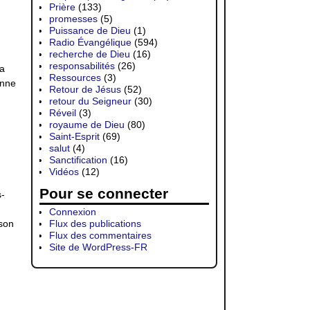
Prière
(133)
promesses
(5)
Puissance de Dieu
(1)
Radio Évangélique
(594)
recherche de Dieu
(16)
responsabilités
(26)
sa
Ressources
(3)
onne
Retour de Jésus
(52)
retour du Seigneur
(30)
Réveil
(3)
royaume de Dieu
(80)
Saint-Esprit
(69)
salut
(4)
Sanctification
(16)
Vidéos
(12)
Pour se connecter
s-
Connexion
 son
Flux des publications
Flux des commentaires
Site de WordPress-FR