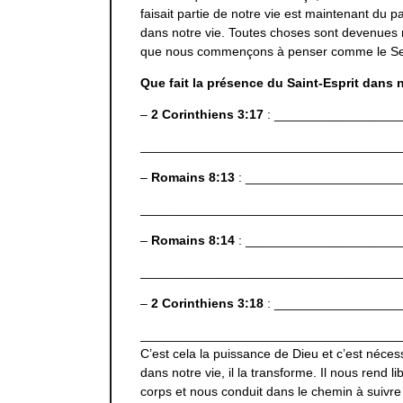
faisait partie de notre vie est maintenant d
dans notre vie. Toutes choses sont devenues 
que nous commençons à penser comme le Se
Que fait la présence du Saint-Esprit dans 
–
2 Corinthiens 3:17
: _________________
____________________________________
–
Romains 8:13
: _____________________
____________________________________
–
Romains 8:14
: _____________________
____________________________________
–
2 Corinthiens 3:18
: _________________
____________________________________
C’est cela la puissance de Dieu et c’est néces
dans notre vie, il la transforme. Il nous rend li
corps et nous conduit dans le chemin à suiv