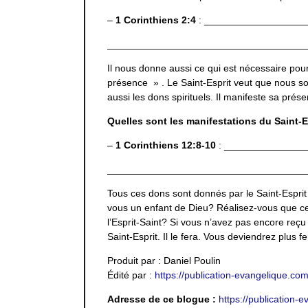
–
1 Corinthiens 2:4
: __________________
____________________________________
Il nous donne aussi ce qui est nécessaire pour 
présence » . Le Saint-Esprit veut que nous soy
aussi les dons spirituels. Il manifeste sa prés
Quelles sont les manifestations du Saint-E
–
1 Corinthiens 12:8-10
: ______________
____________________________________
Tous ces dons sont donnés par le Saint-Esprit p
vous un enfant de Dieu? Réalisez-vous que ces
l’Esprit-Saint? Si vous n’avez pas encore reç
Saint-Esprit. Il le fera. Vous deviendrez plus 
Produit par : Daniel Poulin
Édité par :
https://publication-evangelique.co
Adresse de ce blogue :
https://publication