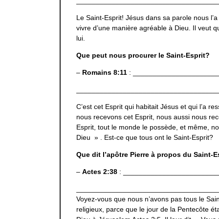
____________________________________
Le Saint-Esprit! Jésus dans sa parole nous l’a
vivre d’une manière agréable à Dieu. Il veut q
lui.
Que peut nous procurer le Saint-Esprit?
–
Romains 8:11
: _____________________
____________________________________
C’est cet Esprit qui habitait Jésus et qui l’a re
nous recevons cet Esprit, nous aussi nous rec
Esprit, tout le monde le possède, et même, n
Dieu » . Est-ce que tous ont le Saint-Esprit?
Que dit l’apôtre Pierre à propos du Saint-E
–
Actes 2:38
: ________________________
____________________________________
Voyez-vous que nous n’avons pas tous le Saint
religieux, parce que le jour de la Pentecôte éta