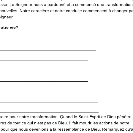
u passé. Le Seigneur nous a pardonné et a commencé une transformation
nouvelles. Notre caractère et notre conduite commencent à changer p
igneur.
notre vie?
______________________________________
_________________________________________
______________________________________
_________________________________________
______________________________________
_________________________________________
__________________________________________
__________________________________________
saire pour notre transformation. Quand le Saint-Esprit de Dieu pénètre
bres de tout ce qui n’est pas de Dieu. Il fait mourir les actions de notre
re pour que nous devenions à la ressemblance de Dieu. Remarquez qu’