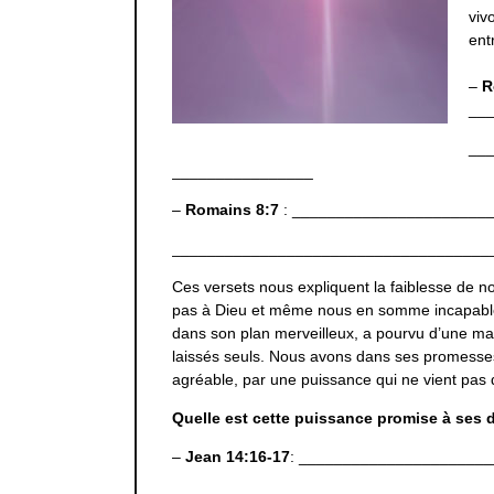
viv
ent
–
R
__
__
________________
–
Romains 8:7
: ______________________
____________________________________
Ces versets nous expliquent la faiblesse de n
pas à Dieu et même nous en somme incapables 
dans son plan merveilleux, a pourvu d’une man
laissés seuls. Nous avons dans ses promesses u
agréable, par une puissance qui ne vient pas 
Quelle est cette puissance promise à ses 
–
Jean 14:16-17
: _____________________