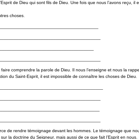
Esprit de Dieu qui sont fils de Dieu. Une fois que nous l’avons reçu, il e
utres choses.
________________________________________
_________________________________________
______________________________________
_________________________________________
 faire comprendre la parole de Dieu. Il nous l’enseigne et nous la rappe
on du Saint-Esprit, il est impossible de connaître les choses de Dieu.
__________________________________________
_________________________________________
_________________________________________
_________________________________________
a force de rendre témoignage devant les hommes. Le témoignage que no
ur la doctrine du Seigneur, mais aussi de ce que fait l’Esprit en nous.