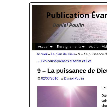
Publication Éva
Daniel Poulin
Accueil
Enseignements
Audio – Vi
Accueil
→
Le plan de Dieu
→
9 – La puissance de
←
Les conséquences d’Adam et Ève
Navigation des articles
9 – La puissance de Die
02/03/2010
Daniel Poulin
Le 
Dan
vai
cha