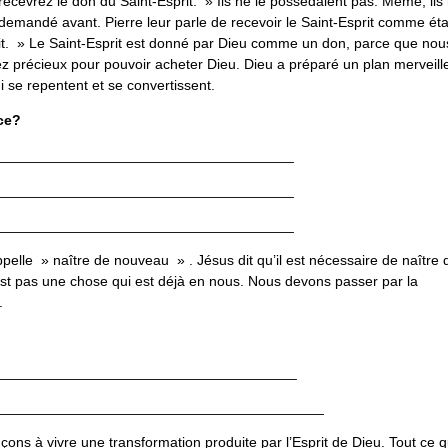
 recevrez le don du Saint-Esprit. » Ils ne le possédaient pas. Même, ils
ent demandé avant. Pierre leur parle de recevoir le Saint-Esprit comme ét
it. » Le Saint-Esprit est donné par Dieu comme un don, parce que nou
ez précieux pour pouvoir acheter Dieu. Dieu a préparé un plan merveill
 se repentent et se convertissent.
ce?
_____________________________________
_____________________________________
_____________________________________
ppelle » naître de nouveau » . Jésus dit qu’il est nécessaire de naître 
st pas une chose qui est déjà en nous. Nous devons passer par la
.
______________________________________
_________________________________________
ns à vivre une transformation produite par l’Esprit de Dieu. Tout ce q