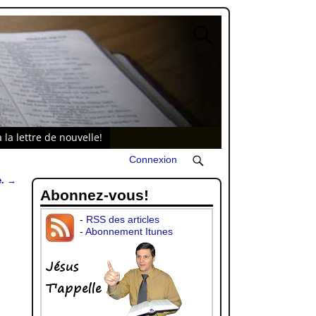
 la lettre de nouvelle!
Connexion
e.
→
Abonnez-vous!
-
RSS des articles
-
Abonnement Itunes