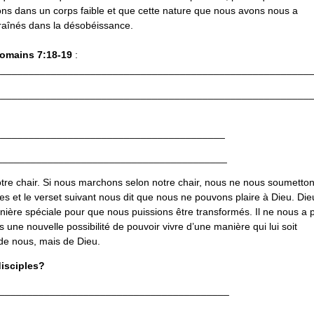
ons dans un corps faible et que cette nature que nous avons nous a
raînés dans la désobéissance.
omains 7:18-19
:
________________________________________________________
________________________________________________________
_________________________________________
_________________________________________
otre chair. Si nous marchons selon notre chair, nous ne nous soumetto
et le verset suivant nous dit que nous ne pouvons plaire à Dieu. Die
ière spéciale pour que nous puissions être transformés. Il ne nous a 
ne nouvelle possibilité de pouvoir vivre d’une manière qui lui soit
de nous, mais de Dieu.
disciples?
__________________________________________