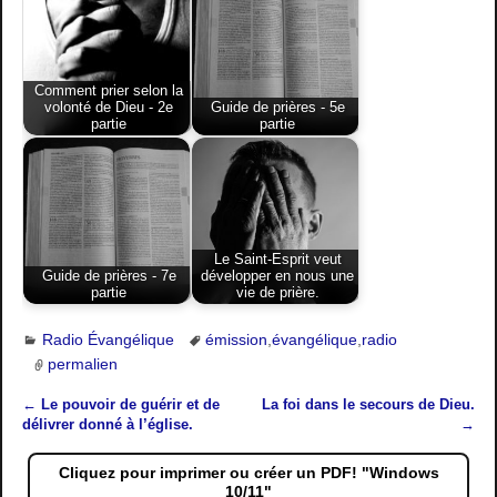
Comment prier selon la
volonté de Dieu - 2e
Guide de prières - 5e
partie
partie
Le Saint-Esprit veut
Guide de prières - 7e
développer en nous une
partie
vie de prière.
Radio Évangélique
émission
,
évangélique
,
radio
permalien
←
Le pouvoir de guérir et de
La foi dans le secours de Dieu.
Navigation des articles
délivrer donné à l’église.
→
Cliquez pour imprimer ou créer un PDF! "Windows
10/11"