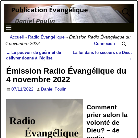
Publication Évangélique
Daniel Poulin
Accueil
→
Radio Évangélique
→
Émission Radio Évangélique du
4 novembre 2022
Connexion
←
Le pouvoir de guérir et de
La foi dans le secours de Dieu.
Navigation des articles
délivrer donné à l’église.
→
Émission Radio Évangélique du
4 novembre 2022
07/11/2022
Daniel Poulin
Comment
prier selon la
volonté de
Dieu? – 4e
partie