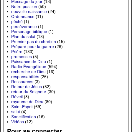
Message du jour
(18)
Notre position
(50)
nouvelle naissance
(24)
Ordonnance
(11)
péché
(1)
persévérance
(1)
Personage biblique
(1)
Plan du salut
(13)
Premier pas du chrétien
(15)
Préparé pour la guerre
(26)
Prière
(133)
promesses
(5)
Puissance de Dieu
(1)
Radio Évangélique
(594)
recherche de Dieu
(16)
responsabilités
(26)
Ressources
(3)
Retour de Jésus
(52)
retour du Seigneur
(30)
Réveil
(3)
royaume de Dieu
(80)
Saint-Esprit
(69)
salut
(4)
Sanctification
(16)
Vidéos
(12)
Pour se connecter