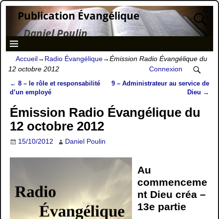
Publication Évangélique
Daniel Poulin
Accueil
→
Radio Évangélique
→
Émission Radio Évangélique du
12 octobre 2012
Connexion
←
8 – le rôle et responsabilité
9 – Administrateur au service de
Navigation des articles
d’un employé
Dieu
→
Émission Radio Évangélique du
12 octobre 2012
15/10/2012
Daniel Poulin
Au
commenceme
nt Dieu créa –
13e partie