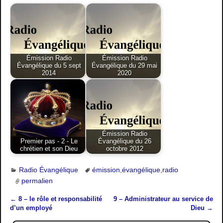
Émission Radio
Émission Radio
Évangélique du 5 sept
Évangélique du 29 mai
2014
2020
Émission Radio
Premier pas - 2 - Le
Évangélique du 26
chrétien et son Dieu
octobre 2012
Radio Évangélique
émission
,
évangélique
,
radio
permalien
←
8 – le rôle et responsabilité
9 – Administrateur au service de
Navigation des articles
d’un employé
Dieu
→