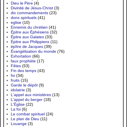
Dieu le Père
(4)
Divinité de Jésus-Christ
(3)
dix commandements
(23)
dons spirituels
(41)
eglise
(10)
Ennemis du chrétien
(41)
Épitre aux Éphésiens
(32)
Épitre aux Galates
(33)
Épitre aux Philippiens
(11)
épître de Jacques
(39)
Évangélisation du monde
(76)
Exhortation
(66)
faux prophète
(17)
Fêtes
(53)
Fin des temps
(43)
foi
(34)
fruits
(15)
Garde le dépôt
(9)
idolatrie
(3)
L'appel aux ministères
(13)
L'appel du berger
(18)
L'Église
(22)
La foi
(6)
Le combat spirituel
(24)
Le plan de Dieu
(11)
Louange
(3)