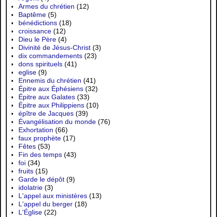
Armes du chrétien
(12)
Baptême
(5)
bénédictions
(18)
croissance
(12)
Dieu le Père
(4)
Divinité de Jésus-Christ
(3)
dix commandements
(23)
dons spirituels
(41)
eglise
(9)
Ennemis du chrétien
(41)
Épitre aux Éphésiens
(32)
Épitre aux Galates
(33)
Épitre aux Philippiens
(10)
épître de Jacques
(39)
Évangélisation du monde
(76)
Exhortation
(66)
faux prophète
(17)
Fêtes
(53)
Fin des temps
(43)
foi
(34)
fruits
(15)
Garde le dépôt
(9)
idolatrie
(3)
L'appel aux ministères
(13)
L'appel du berger
(18)
L'Église
(22)