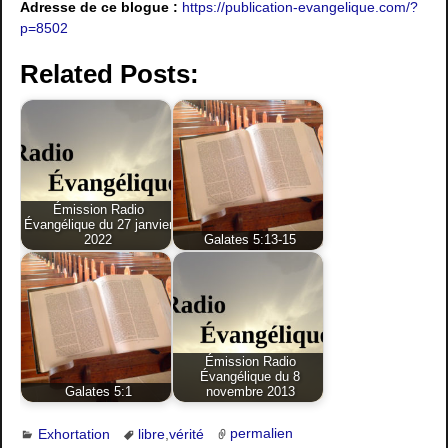
Adresse de ce blogue :
https://publication-evangelique.com/?
p=8502
Related Posts:
Émission Radio
Évangélique du 27 janvier
2022
Galates 5:13-15
Émission Radio
Évangélique du 8
Galates 5:1
novembre 2013
Exhortation
libre
,
vérité
permalien