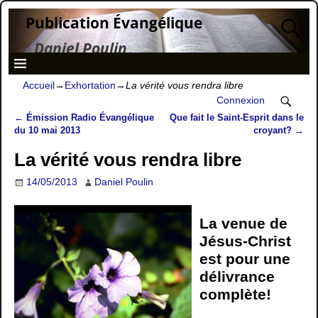
Publication Évangélique
Daniel Poulin
Accueil
→
Exhortation
→
La vérité vous rendra libre
Connexion
←
Émission Radio Évangélique
Que fait le Saint-Esprit dans le
Navigation des articles
du 10 mai 2013
croyant?
→
La vérité vous rendra libre
14/05/2013
Daniel Poulin
La venue de
Jésus-Christ
est pour une
délivrance
complète!