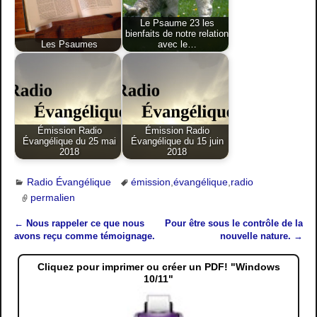
Le Psaume 23 les
bienfaits de notre relation
Les Psaumes
avec le…
Émission Radio
Émission Radio
Évangélique du 25 mai
Évangélique du 15 juin
2018
2018
Radio Évangélique
émission
,
évangélique
,
radio
permalien
←
Nous rappeler ce que nous
Pour être sous le contrôle de la
Navigation des articles
avons reçu comme témoignage.
nouvelle nature.
→
Cliquez pour imprimer ou créer un PDF! "Windows
10/11"