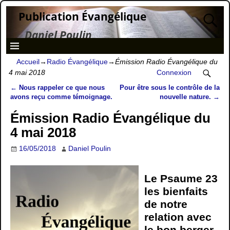
Publication Évangélique
Daniel Poulin
Accueil
→
Radio Évangélique
→
Émission Radio Évangélique du
4 mai 2018
Connexion
←
Nous rappeler ce que nous
Pour être sous le contrôle de la
Navigation des articles
avons reçu comme témoignage.
nouvelle nature.
→
Émission Radio Évangélique du
4 mai 2018
16/05/2018
Daniel Poulin
Le Psaume 23
les bienfaits
de notre
relation avec
le bon berger.