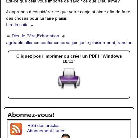
Est-ce que cela vous importe de savoir ce que Dieu aime?
J’apprends à considérer ce que votre conjoint aime afin de faire
des choses pour lui faire plaisir.
Lire la suite →
Dieu le Père
,
Exhortation
agréable
,
alliance
,
confiance
,
cœur
,
joie
,
juste
,
plaisir
,
repent
,
transforma
Cliquez pour imprimer ou créer un PDF! "Windows
10/11"
Abonnez-vous!
-
RSS des articles
-
Abonnement Itunes