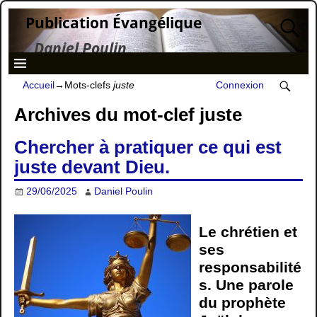
Publication Évangélique
Daniel Poulin
Accueil
→Mots-clefs
juste
Connexion
Archives du mot-clef
juste
Chercher à pratiquer ce qui est
juste devant Dieu.
29/06/2025
Daniel Poulin
Le chrétien et
ses
responsabilité
s. Une parole
du prophète