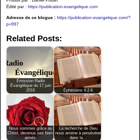
Édité par :
https://publication-evangelique.com
Adresse de ce blogue :
https://publication-evangelique.com/?
p=997
Related Posts:
Émission Radio
Évangélique du 17 juin
2016
Éphésiens 4:2-6
Nous sommes grâce au
La recherche de Dieu
Christ, devenus ses bien-
nous amène à persévérer
aimés.
dans la…