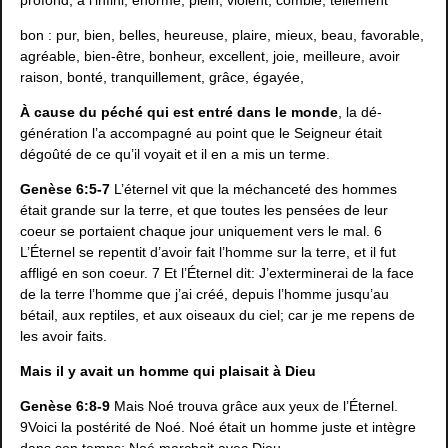
bon : pur, bien, belles, heureuse, plaire, mieux, beau, favorable,
agréable, bien-être, bonheur, excellent, joie, meilleure, avoir
raison, bonté, tranquillement, grâce, égayée,
À cause du péché qui est entré dans le monde
, la dé-
génération l’a accompagné au point que le Seigneur était
dégoûté de ce qu’il voyait et il en a mis un terme.
Genèse 6:5-7
L’éternel vit que la méchanceté des hommes
était grande sur la terre, et que toutes les pensées de leur
coeur se portaient chaque jour uniquement vers le mal. 6
L’Éternel se repentit d’avoir fait l’homme sur la terre, et il fut
affligé en son coeur. 7 Et l’Éternel dit: J’exterminerai de la face
de la terre l’homme que j’ai créé, depuis l’homme jusqu’au
bétail, aux reptiles, et aux oiseaux du ciel; car je me repens de
les avoir faits.
Mais il y avait un homme qui plaisait à Dieu
Genèse 6:8-9
Mais Noé trouva grâce aux yeux de l’Éternel.
9Voici la postérité de Noé. Noé était un homme juste et intègre
dans son temps; Noé marchait avec Dieu.