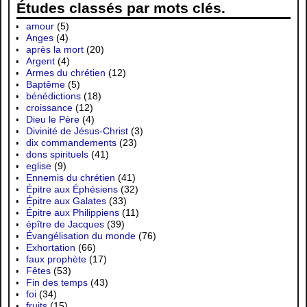
Études classés par mots clés.
amour
(5)
Anges
(4)
après la mort
(20)
Argent
(4)
Armes du chrétien
(12)
Baptême
(5)
bénédictions
(18)
croissance
(12)
Dieu le Père
(4)
Divinité de Jésus-Christ
(3)
dix commandements
(23)
dons spirituels
(41)
eglise
(9)
Ennemis du chrétien
(41)
Épitre aux Éphésiens
(32)
Épitre aux Galates
(33)
Épitre aux Philippiens
(11)
épître de Jacques
(39)
Évangélisation du monde
(76)
Exhortation
(66)
faux prophète
(17)
Fêtes
(53)
Fin des temps
(43)
foi
(34)
fruits
(15)