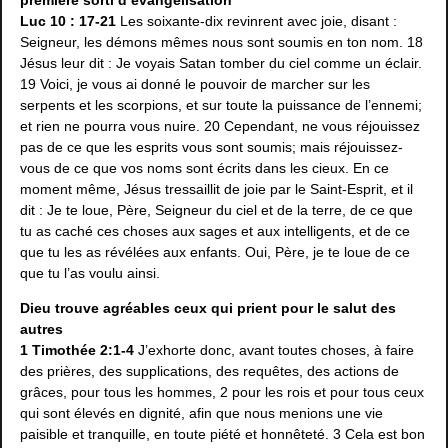
Luc 10 : 17-21
Les soixante-dix revinrent avec joie, disant :
Seigneur, les démons mêmes nous sont soumis en ton nom. 18
Jésus leur dit : Je voyais Satan tomber du ciel comme un éclair.
19 Voici, je vous ai donné le pouvoir de marcher sur les
serpents et les scorpions, et sur toute la puissance de l’ennemi;
et rien ne pourra vous nuire. 20 Cependant, ne vous réjouissez
pas de ce que les esprits vous sont soumis; mais réjouissez-
vous de ce que vos noms sont écrits dans les cieux. En ce
moment même, Jésus tressaillit de joie par le Saint-Esprit, et il
dit : Je te loue, Père, Seigneur du ciel et de la terre, de ce que
tu as caché ces choses aux sages et aux intelligents, et de ce
que tu les as révélées aux enfants. Oui, Père, je te loue de ce
que tu l’as voulu ainsi.
Dieu trouve agréables ceux qui prient pour le salut des
autres
1 Timothée 2:1-4
J’exhorte donc, avant toutes choses, à faire
des prières, des supplications, des requêtes, des actions de
grâces, pour tous les hommes, 2 pour les rois et pour tous ceux
qui sont élevés en dignité, afin que nous menions une vie
paisible et tranquille, en toute piété et honnêteté. 3 Cela est bon