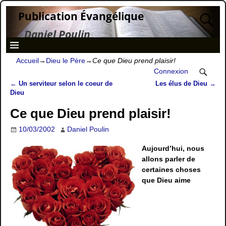
Publication Évangélique
Daniel Poulin
Accueil
→
Dieu le Père
→
Ce que Dieu prend plaisir!
Connexion
←
Un serviteur selon le coeur de
Les élus de Dieu
→
Navigation des articles
Dieu
Ce que Dieu prend plaisir!
10/03/2002
Daniel Poulin
Aujourd’hui, nous
allons parler de
certaines choses
que Dieu aime