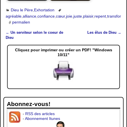
Dieu le Père
,
Exhortation
agréable
,
alliance
,
confiance
,
cœur
,
joie
,
juste
,
plaisir
,
repent
,
transforma
permalien
←
Un serviteur selon le coeur de
Les élus de Dieu
→
Navigation des articles
Dieu
Cliquez pour imprimer ou créer un PDF! "Windows
10/11"
Abonnez-vous!
-
RSS des articles
-
Abonnement Itunes