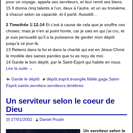
pour un voyage, appela ses serviteurs, et leur remit ses biens.
15 Il donna cinq talents à l’un, deux à l’autre, et un au troisième,
à chacun selon sa capacité, et il partit. Aussitôt…
2 Timothée 1:12-14
Et c’est à cause de cela que je souffre ces
choses; mais je n’en ai point honte, car je sais en qui j’ai cru, et
je suis persuadé qu’il a la puissance de garder mon dépôt
jusqu’à ce jour-là.
13 Retiens dans la foi et dans la charité qui est en Jésus-Christ
le modèle des saines paroles que tu as reçu de moi.
14 Garde le bon dépôt, par le Saint-Esprit qui habite en nous.
Lire la suite →
Garde le dépôt
dépôt
,
esprit
,
évangile
,
fidèle
,
gage
,
Saint-
Esprit
,
saints
,
serviteur
,
serviteurs
,
ténèbres
Un serviteur selon le coeur de
Dieu
27/01/2002
Daniel Poulin
Un serviteur selon le