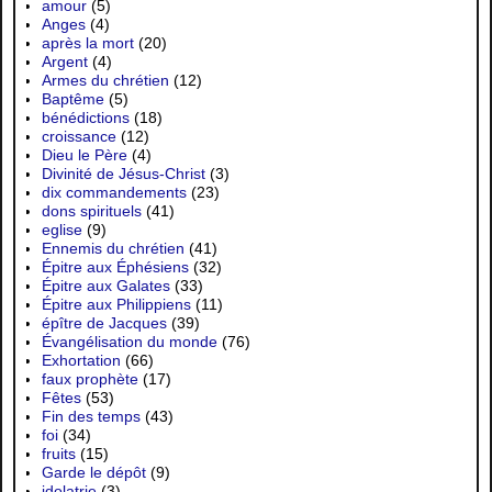
amour
(5)
Anges
(4)
après la mort
(20)
Argent
(4)
Armes du chrétien
(12)
Baptême
(5)
bénédictions
(18)
croissance
(12)
Dieu le Père
(4)
Divinité de Jésus-Christ
(3)
dix commandements
(23)
dons spirituels
(41)
eglise
(9)
Ennemis du chrétien
(41)
Épitre aux Éphésiens
(32)
Épitre aux Galates
(33)
Épitre aux Philippiens
(11)
épître de Jacques
(39)
Évangélisation du monde
(76)
Exhortation
(66)
faux prophète
(17)
Fêtes
(53)
Fin des temps
(43)
foi
(34)
fruits
(15)
Garde le dépôt
(9)
idolatrie
(3)