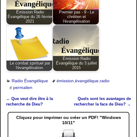
Émission Radio
Premier pas - 9 - Le
Évangélique du 26 février
chrétien et
2021
l'évangélisation
Émission Radio
Le combat spirituel par
Évangélique du 3 juillet
l'évangélisation.
2015
Radio Évangélique
émission
,
évangélique
,
radio
permalien
←
Que veut dire être à la
Quels sont les avantages de
Navigation des articles
recherche de Dieu?
rechercher la face de Dieu?
→
Cliquez pour imprimer ou créer un PDF! "Windows
10/11"