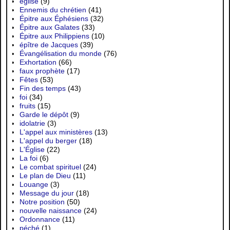
eglise
(9)
Ennemis du chrétien
(41)
Épitre aux Éphésiens
(32)
Épitre aux Galates
(33)
Épitre aux Philippiens
(10)
épître de Jacques
(39)
Évangélisation du monde
(76)
Exhortation
(66)
faux prophète
(17)
Fêtes
(53)
Fin des temps
(43)
foi
(34)
fruits
(15)
Garde le dépôt
(9)
idolatrie
(3)
L'appel aux ministères
(13)
L'appel du berger
(18)
L'Église
(22)
La foi
(6)
Le combat spirituel
(24)
Le plan de Dieu
(11)
Louange
(3)
Message du jour
(18)
Notre position
(50)
nouvelle naissance
(24)
Ordonnance
(11)
péché
(1)