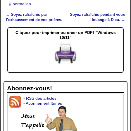
permalien
←
Soyez rafraîchis par
Soyez rafraîchis pendant votre
Navigation des articles
l’exhaussement de vos prières.
louange à Dieu.
→
Cliquez pour imprimer ou créer un PDF! "Windows
10/11"
Abonnez-vous!
-
RSS des articles
-
Abonnement Itunes