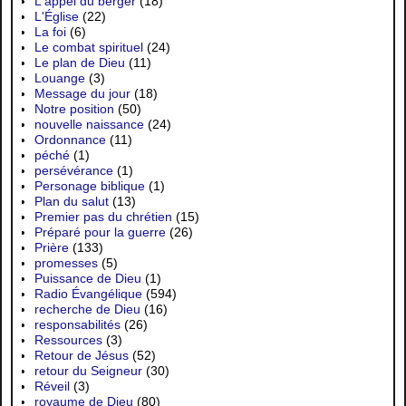
L'appel du berger
(18)
L'Église
(22)
La foi
(6)
Le combat spirituel
(24)
Le plan de Dieu
(11)
Louange
(3)
Message du jour
(18)
Notre position
(50)
nouvelle naissance
(24)
Ordonnance
(11)
péché
(1)
persévérance
(1)
Personage biblique
(1)
Plan du salut
(13)
Premier pas du chrétien
(15)
Préparé pour la guerre
(26)
Prière
(133)
promesses
(5)
Puissance de Dieu
(1)
Radio Évangélique
(594)
recherche de Dieu
(16)
responsabilités
(26)
Ressources
(3)
Retour de Jésus
(52)
retour du Seigneur
(30)
Réveil
(3)
royaume de Dieu
(80)