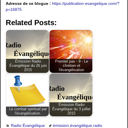
Adresse de ce blogue :
https://publication-evangelique.com/?
p=16875
Related Posts:
Émission Radio
Premier pas - 9 - Le
Évangélique du 26 juin
chrétien et
2015
l'évangélisation
Émission Radio
Le combat spirituel par
Évangélique du 3 juillet
l'évangélisation.
2015
Radio Évangélique
émission
,
évangélique
,
radio