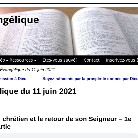
ngélique
déo – Ressources
Êtes-vous sauvé?
Contact
Inscrivez-vous à
Évangélique du 11 juin 2021
mission à Dieu
Soyez rafraîchis par la prospérité donnée par Die
ique du 11 juin 2021
 chrétien et le retour de son Seigneur – 1e
rtie