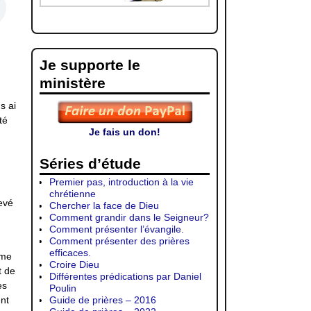
Je supporte le
ministère
s ai
té
Je fais un don!
Séries d’étude
Premier pas, introduction à la vie
chrétienne
evé
Chercher la face de Dieu
Comment grandir dans le Seigneur?
Comment présenter l’évangile.
Comment présenter des prières
efficaces.
ume
Croire Dieu
t de
Différentes prédications par Daniel
es
Poulin
nt
Guide de prières – 2016