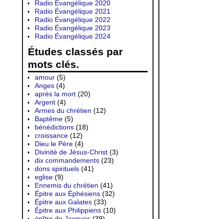
Radio Évangélique 2020
Radio Évangélique 2021
Radio Évangélique 2022
Radio Évangélique 2023
Radio Évangélique 2024
Études classés par
mots clés.
amour
(5)
Anges
(4)
après la mort
(20)
Argent
(4)
Armes du chrétien
(12)
Baptême
(5)
bénédictions
(18)
croissance
(12)
Dieu le Père
(4)
Divinité de Jésus-Christ
(3)
dix commandements
(23)
dons spirituels
(41)
eglise
(9)
Ennemis du chrétien
(41)
Épitre aux Éphésiens
(32)
Épitre aux Galates
(33)
Épitre aux Philippiens
(10)
épître de Jacques
(39)