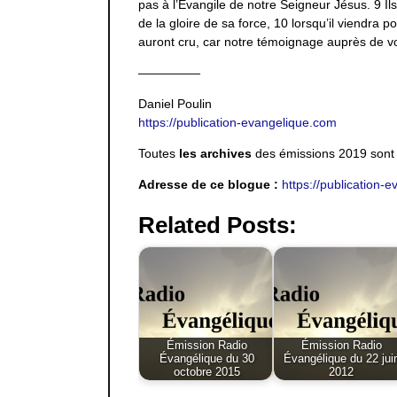
pas à l’Évangile de notre Seigneur Jésus. 9 Ils
de la gloire de sa force, 10 lorsqu’il viendra p
auront cru, car notre témoignage auprès de vo
—————
Daniel Poulin
https://publication-evangelique.com
Toutes
les archives
des émissions 2019 sont 
Adresse de ce blogue :
https://publication
Related Posts:
Émission Radio
Émission Radio
Évangélique du 30
Évangélique du 22 jui
octobre 2015
2012