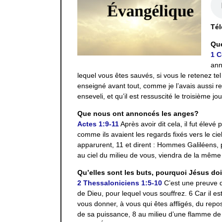
Tél
Que
1 C
ann
lequel vous êtes sauvés, si vous le retenez tel
enseigné avant tout, comme je l’avais aussi reç
enseveli, et qu’il est ressuscité le troisième j
Que nous ont annoncés les anges?
Actes 1:9-11
Après avoir dit cela, il fut élevé
comme ils avaient les regards fixés vers le cie
apparurent, 11 et dirent : Hommes Galiléens, 
au ciel du milieu de vous, viendra de la même 
Qu’elles sont les buts, pourquoi Jésus doit
2 Thessaloniciens 1:5-10
C’est une preuve d
de Dieu, pour lequel vous souffrez. 6 Car il est 
vous donner, à vous qui êtes affligés, du repo
de sa puissance, 8 au milieu d’une flamme de 