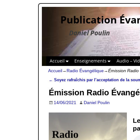
Publication Éva
Daniel Poulin
Accueil
Enseignements
Audio – Vi
Accueil
→
Radio Évangélique
→
Émission Radio 
←
Soyez rafraîchis par l’acceptation de la sou
Navigation des articles
Émission Radio Évangél
14/06/2021
Daniel Poulin
Le
pa