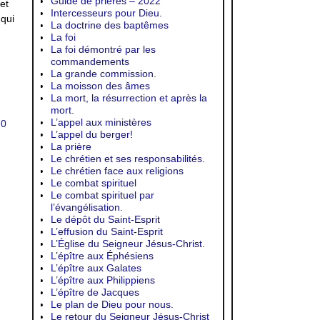
Guide de prières – 2022
et
Intercesseurs pour Dieu.
 qui
La doctrine des baptêmes
La foi
La foi démontré par les
commandements
La grande commission.
La moisson des âmes
La mort, la résurrection et après la
mort.
L’appel aux ministères
70
L’appel du berger!
La prière
Le chrétien et ses responsabilités.
Le chrétien face aux religions
Le combat spirituel
Le combat spirituel par
l’évangélisation.
Le dépôt du Saint-Esprit
L’effusion du Saint-Esprit
L’Église du Seigneur Jésus-Christ.
L’épître aux Éphésiens
L’épître aux Galates
L’épître aux Philippiens
L’épître de Jacques
Le plan de Dieu pour nous.
Le retour du Seigneur Jésus-Christ