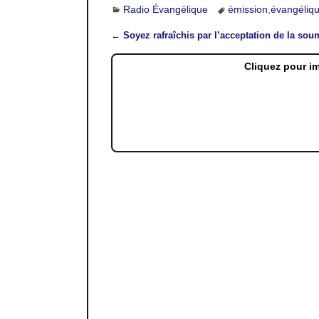
Radio Évangélique
émission
,
évangéliq
←
Soyez rafraîchis par l’acceptation de la sou
Navigation des articles
Cliquez pour i