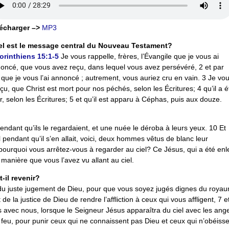
écharger –>
MP3
l est le message central du Nouveau Testament?
orinthiens 15:1-5
Je vous rappelle, frères, l’Évangile que je vous ai
oncé, que vous avez reçu, dans lequel vous avez persévéré, 2 et par
 que je vous l’ai annoncé ; autrement, vous auriez cru en vain. 3 Je vou
u, que Christ est mort pour nos péchés, selon les Écritures; 4 qu’il a é
our, selon les Écritures; 5 et qu’il est apparu à Céphas, puis aux douze.
 pendant qu’ils le regardaient, et une nuée le déroba à leurs yeux. 10 Et
l pendant qu’il s’en allait, voici, deux hommes vêtus de blanc leur
pourquoi vous arrêtez-vous à regarder au ciel? Ce Jésus, qui a été enl
manière que vous l’avez vu allant au ciel.
-il revenir?
u juste jugement de Dieu, pour que vous soyez jugés dignes du roya
de la justice de Dieu de rendre l’affliction à ceux qui vous affligent, 7 e
s avec nous, lorsque le Seigneur Jésus apparaîtra du ciel avec les ang
feu, pour punir ceux qui ne connaissent pas Dieu et ceux qui n’obéisse