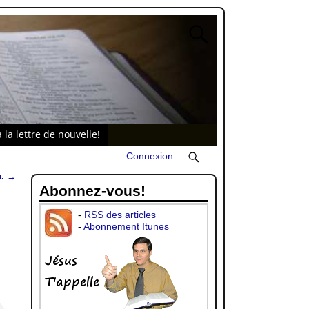
 la lettre de nouvelle!
Connexion
u.
→
Abonnez-vous!
-
RSS des articles
-
Abonnement Itunes