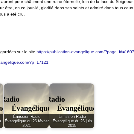
 auront pour châtiment une ruine éternelle, loin de la face du Seigneur 
our être, en ce jour-là, glorifié dans ses saints et admiré dans tous ceux
us a été cru.
gardées sur le site
https://publication-evangelique.com/?page_id=160
-evangelique.com/?p=17121
Émission Radio
Émission Radio
n
Évangélique du 26 février
Évangélique du 26 juin
2021
2015