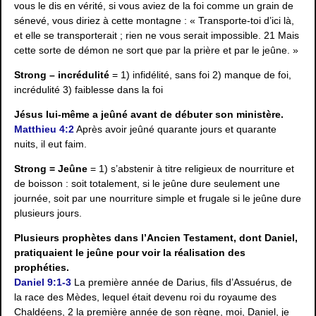
vous le dis en vérité, si vous aviez de la foi comme un grain de
sénevé, vous diriez à cette montagne : « Transporte-toi d’ici là,
et elle se transporterait ; rien ne vous serait impossible. 21 Mais
cette sorte de démon ne sort que par la prière et par le jeûne. »
Strong – incrédulité
= 1) infidélité, sans foi 2) manque de foi,
incrédulité 3) faiblesse dans la foi
Jésus lui-même a jeûné avant de débuter son ministère.
Matthieu 4:2
Après avoir jeûné quarante jours et quarante
nuits, il eut faim.
Strong = Jeûne
= 1) s’abstenir à titre religieux de nourriture et
de boisson : soit totalement, si le jeûne dure seulement une
journée, soit par une nourriture simple et frugale si le jeûne dure
plusieurs jours.
Plusieurs prophètes dans l’Ancien Testament, dont Daniel,
pratiquaient le jeûne pour voir la réalisation des
prophéties.
Daniel 9:1-3
La première année de Darius, fils d’Assuérus, de
la race des Mèdes, lequel était devenu roi du royaume des
Chaldéens, 2 la première année de son règne, moi, Daniel, je