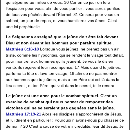
qui séjourne au milieu de vous. 30 Car en ce jour on fera
l’expiation pour vous, afin de vous purifier : vous serez purifiés
de tous vos péchés devant l’Éternel. 31 Ce sera pour vous un
sabbat, un jour de repos, et vous humilierez vos âmes. C’est
une loi perpétuelle.
Le Seigneur a enseigné que le jeûne doit être fait devant
Dieu et non devant les hommes pour paraître spirituel.
Matthieu 6:16-18
Lorsque vous jeûnez, ne prenez pas un air
triste, comme les hypocrites, qui se rendent le visage tout défait,
pour montrer aux hommes qu’ils jeûnent. Je vous le dis en
vérité, ils reçoivent leur récompense. 17 Mais quand tu jeûnes,
parfume ta tête et lave ton visage, 18 afin de ne pas montrer
aux hommes que tu jeûnes, mais à ton Père qui est là dans le
lieu secret ; et ton Père, qui voit dans le secret, te le rendra.
Le jeûne est une arme pour le combat spirituel. C’est un
exercice de combat qui nous permet de remporter des
victoires qui ne se seraient pas gagnées sans le jeûne.
Matthieu 17:19-21
Alors les disciples s’approchèrent de Jésus,
et lui dirent en particulier : Pourquoi n’avons-nous pu chasser ce
démon ? 20 C’est à cause de votre incrédulité, leur dit Jésus. Je