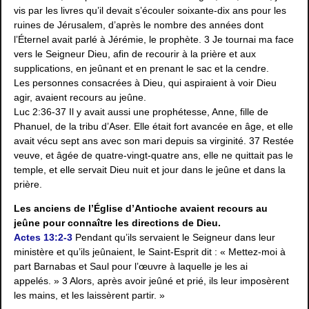
vis par les livres qu’il devait s’écouler soixante-dix ans pour les
ruines de Jérusalem, d’après le nombre des années dont
l’Éternel avait parlé à Jérémie, le prophète. 3 Je tournai ma face
vers le Seigneur Dieu, afin de recourir à la prière et aux
supplications, en jeûnant et en prenant le sac et la cendre.
Les personnes consacrées à Dieu, qui aspiraient à voir Dieu
agir, avaient recours au jeûne.
Luc 2:36-37 Il y avait aussi une prophétesse, Anne, fille de
Phanuel, de la tribu d’Aser. Elle était fort avancée en âge, et elle
avait vécu sept ans avec son mari depuis sa virginité. 37 Restée
veuve, et âgée de quatre-vingt-quatre ans, elle ne quittait pas le
temple, et elle servait Dieu nuit et jour dans le jeûne et dans la
prière.
Les anciens de l’Église d’Antioche avaient recours au
jeûne pour connaître les directions de Dieu.
Actes 13:2-3
Pendant qu’ils servaient le Seigneur dans leur
ministère et qu’ils jeûnaient, le Saint-Esprit dit : « Mettez-moi à
part Barnabas et Saul pour l’œuvre à laquelle je les ai
appelés. » 3 Alors, après avoir jeûné et prié, ils leur imposèrent
les mains, et les laissèrent partir. »