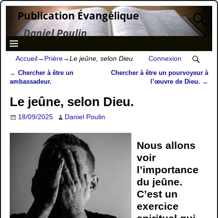
Publication Évangélique
Daniel Poulin
Accueil
→
Prière
→
Le jeûne, selon Dieu.
Connexion
←
Chercher à être un
Chercher à être un pourvoyeur à
Navigation des articles
ambassadeur.
l’œuvre de Dieu.
→
Le jeûne, selon Dieu.
18/09/2025
Daniel Poulin
Nous allons
voir
l’importance
du jeûne.
C’est un
exercice