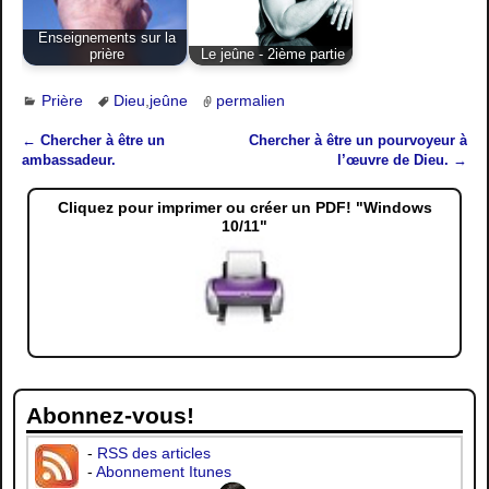
Enseignements sur la
prière
Le jeûne - 2ième partie
Prière
Dieu
,
jeûne
permalien
←
Chercher à être un
Chercher à être un pourvoyeur à
Navigation des articles
ambassadeur.
l’œuvre de Dieu.
→
Cliquez pour imprimer ou créer un PDF! "Windows
10/11"
Abonnez-vous!
-
RSS des articles
-
Abonnement Itunes